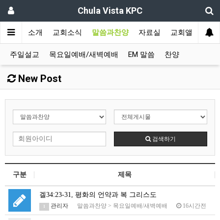
Chula Vista KPC
인
교회소개
교회소식
말씀과찬양
자료실
교회앨범
주일설교
목요일예배/새벽예배
EM 말씀
찬양
New Post
검색하기
구분
제목
겔34:23-31, 평화의 언약과 복 그리스도
관리자
말씀과찬양
>
목요일예배/새벽예배
16시간전
1