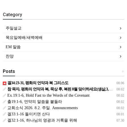
Category
주일설교
목요일예배/새벽예배
EM 말씀
찬양
Posts
+
겔34:23-31, 평화의 언약과 복 그리스도
08.06
참 목자, 평화의 언약과 복, 묵상 후, 복된 8월 맞이하세요(생삶,3,월) *예수생명 내생명 우리생명!
08.02
Ex.19:1-6, Hold Fast to the Words of the Covenant
08.02
출19:1-6, 언약의 말씀을 붙들라
08.02
교회소식 2026. 8.2. 주일. Announcements
08.02
겔33:1-16 돌이키면 산다
08.01
겔32:1-16, 하나님의 영광과 거룩을 위해
07.30