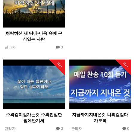
허락하신 새 땅에-마음 속에 근
심있는 사람
0
관리자
Hot
Hot
주와같이길가는것-주의친절한
지금까지지내온것-나의갈길다
팔에안기세
가도록
0
0
관리자
관리자