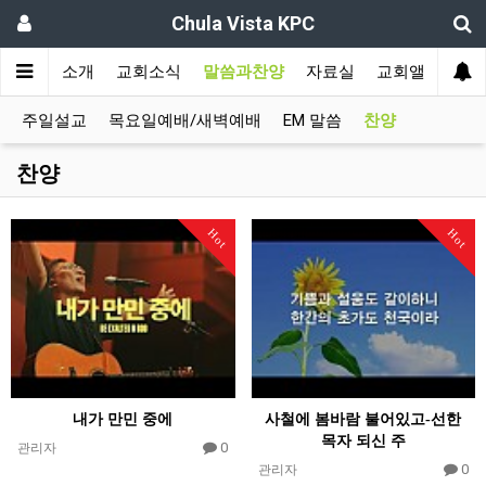
Chula Vista KPC
인
교회소개
교회소식
말씀과찬양
자료실
교회앨범
주일설교
목요일예배/새벽예배
EM 말씀
찬양
찬양
Hot
Hot
내가 만민 중에
사철에 봄바람 불어있고-선한
목자 되신 주
0
관리자
0
관리자