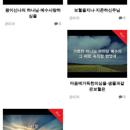
왕이신나의 하나님-예수사랑하
보혈을지나-지존하신주님
심을
0
관리자
0
관리자
Hot
마음에가득한의심을-샘물과같
은보혈은
0
관리자
Hot