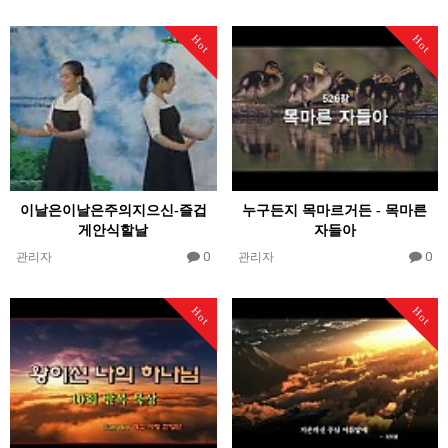
Hot
Hot
이날은이날은주의지으신-즐겁
누구든지 목마르거든 - 목마른
게안식할날
자들아
0
0
관리자
관리자
Hot
Hot