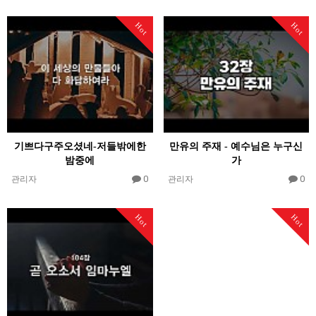
Hot
Hot
기쁘다구주오셨네-저들밖에한
만유의 주재 - 예수님은 누구신
밤중에
가
0
0
관리자
관리자
Hot
Hot