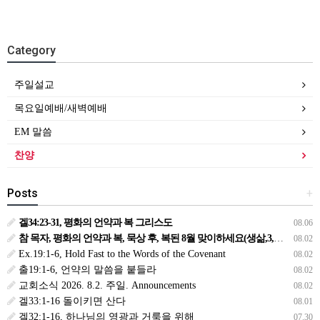
Category
주일설교
목요일예배/새벽예배
EM 말씀
찬양
Posts
+
겔34:23-31, 평화의 언약과 복 그리스도
08.06
참 목자, 평화의 언약과 복, 묵상 후, 복된 8월 맞이하세요(생삶,3,월) *예수생명 내생명 우리생명!
08.02
Ex.19:1-6, Hold Fast to the Words of the Covenant
08.02
출19:1-6, 언약의 말씀을 붙들라
08.02
교회소식 2026. 8.2. 주일. Announcements
08.02
겔33:1-16 돌이키면 산다
08.01
겔32:1-16, 하나님의 영광과 거룩을 위해
07.30