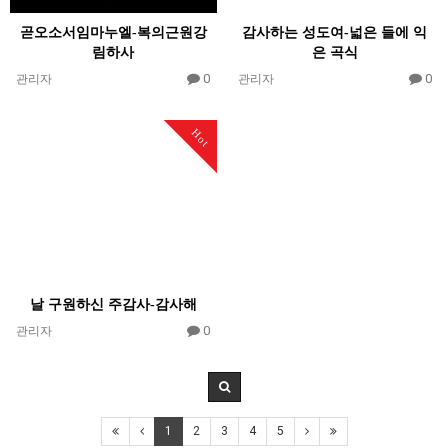
곧오소서임마누엘-복의근원강
감사하는 성도여-넓은 들에 익
림하사
은 곡식
0
0
관리자
관리자
Hot
날 구원하신 주감사-감사해
0
관리자
1
2
3
4
5