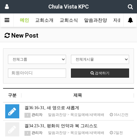
Chula Vista KPC
메인
교회소개
교회소식
말씀과찬양
자료실
New Post
검색하기
구분
제목
겔36:16-31, 새 영으로 새롭게
관리자
말씀과찬양
>
목요일예배/새벽예배
16시간전
1
겔34:23-31, 평화의 언약과 복 그리스도
관리자
말씀과찬양
>
목요일예배/새벽예배
2일전
1