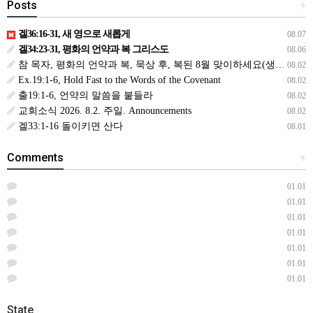
Posts
+
겔36:16-31, 새 영으로 새롭게
08.07
겔34:23-31, 평화의 언약과 복 그리스도
08.06
참 목자, 평화의 언약과 복, 묵상 후, 복된 8월 맞이하세요(생삶,3,월) *예수생명 내생명 우리생명!
08.02
Ex.19:1-6, Hold Fast to the Words of the Covenant
08.02
출19:1-6, 언약의 말씀을 붙들라
08.02
교회소식 2026. 8.2. 주일. Announcements
08.02
겔33:1-16 돌이키면 산다
08.01
Comments
+
01.01
01.01
01.01
01.01
01.01
01.01
01.01
State