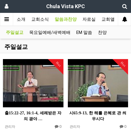
Chula Vista KPC
인
교회소개
교회소식
말씀과찬양
자료실
교회앨범
주일설교
목요일예배/새벽예배
EM 말씀
찬양
주일설교
Hot
Hot
출15:22-27, 16:1-4, 세례받은 자
시65:9-13, 한 해를 은혜로 관 씌
의 광야 …
우시다
0
0
관리자
관리자