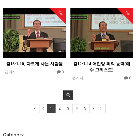
Hot
Hot
출13:1-10, 다르게 사는 사람들
출12:1-14 어린양 피의 능력(예
수 그리스도)
0
관리자
0
관리자
1
2
3
4
5
Category