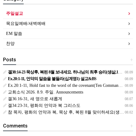
주일설교
목요일예배/새벽예배
EM 말씀
찬양
Posts
+
겔38:14-23 묵상후, 복된 8월 보내세요. 하나님의 최후 승리(생삶,11,화) *예수생명 내생명 우리생명!
08.09
Ex.20:1-11, 언약의 말씀을 붙들라(십계명1) 설교&BS
08.09
Ex.20:1-11, Hold fast to the word of the covenant(Ten Commandments 1):Sermon & BS
08.09
교회소식 2026. 8.9. 주일. Announcements
08.09
겔36:16-31, 새 영으로 새롭게
08.07
겔34:23-31, 평화의 언약과 복 그리스도
08.06
참 목자, 평화의 언약과 복, 묵상 후, 복된 8월 맞이하세요(생삶,3,월) *예수생명 내생명 우리생명!
08.02
Comments
+