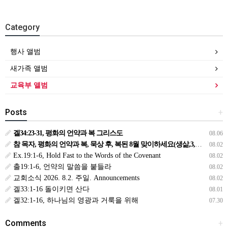
Category
행사 앨범
새가족 앨범
교육부 앨범
Posts
+
겔34:23-31, 평화의 언약과 복 그리스도
08.06
참 목자, 평화의 언약과 복, 묵상 후, 복된 8월 맞이하세요(생삶,3,월) *예수생명 내생명 우리생명!
08.02
Ex.19:1-6, Hold Fast to the Words of the Covenant
08.02
출19:1-6, 언약의 말씀을 붙들라
08.02
교회소식 2026. 8.2. 주일. Announcements
08.02
겔33:1-16 돌이키면 산다
08.01
겔32:1-16, 하나님의 영광과 거룩을 위해
07.30
Comments
+