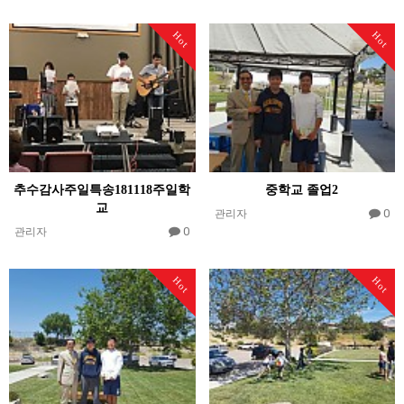
Hot
Hot
추수감사주일특송181118주일학
중학교 졸업2
교
0
관리자
0
관리자
Hot
Hot