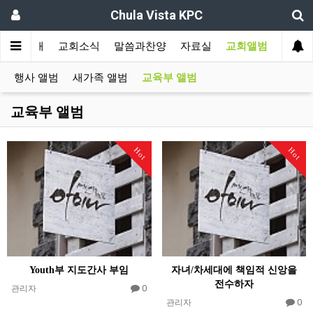
Chula Vista KPC
교회소개
교회소식
말씀과찬양
자료실
교회앨범
행사 앨범
새가족 앨범
교육부 앨범
교육부 앨범
Hot
Hot
Youth부 지도간사 부임
자녀/차세대에 책임적 신앙을
전수하자
0
관리자
0
관리자