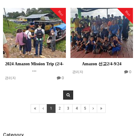
Hot
Hot
2024 Amazon Mission Trip (2/4-
Amazon 선교2/4-9/24
…
0
관리자
0
관리자
1
2
3
4
5
Category