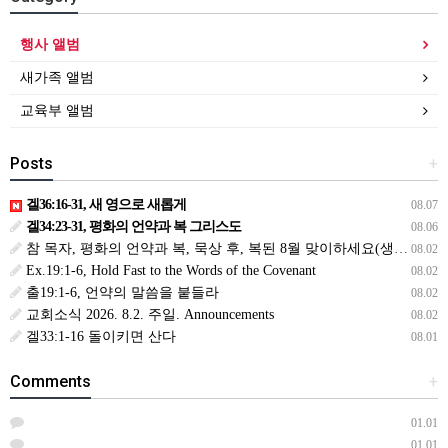
행사 앨범
새가족 앨범
교육부 앨범
Posts
+
겔36:16-31, 새 영으로 새롭게
08.07
겔34:23-31, 평화의 언약과 복 그리스도
08.06
참 목자, 평화의 언약과 복, 묵상 후, 복된 8월 맞이하세요(생삶,3,월) *예수생명 내생명 우리생명!
08.02
Ex.19:1-6, Hold Fast to the Words of the Covenant
08.02
출19:1-6, 언약의 말씀을 붙들라
08.02
교회소식 2026. 8.2. 주일. Announcements
08.02
겔33:1-16 돌이키면 산다
08.01
Comments
+
01.01
01.01