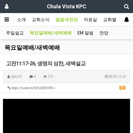
Chula Vista KPC
인
교회소개
교회소식
말씀과찬양
자료실
교회앨범
주일설교
목요일예배/새벽예배
EM 말씀
찬양
목요일예배/새벽예배
고전11:17-26, 생명의 성찬, 새벽설교
관리자
0
172
06.03 11:14
https://youtu.be/QfxzQ9zWR-c
67