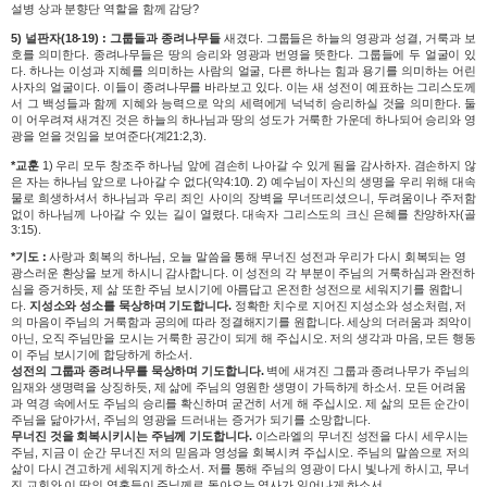
설병 상과 분향단 역할을 함께 감당?
5) 널판자(18-19) : 그룹들과 종려나무들
새겼다. 그룹들은 하늘의 영광과 성결, 거룩과 보
호를 의미한다. 종려나무들은 땅의 승리와 영광과 번영을 뜻한다. 그룹들에 두 얼굴이 있
다. 하나는 이성과 지혜를 의미하는 사람의 얼굴, 다른 하나는 힘과 용기를 의미하는 어린
사자의 얼굴이다. 이들이 종려나무를 바라보고 있다. 이는 새 성전이 예표하는 그리스도께
서 그 백성들과 함께 지혜와 능력으로 악의 세력에게 넉넉히 승리하실 것을 의미한다. 둘
이 어우려져 새겨진 것은 하늘의 하나님과 땅의 성도가 거룩한 가운데 하나되어 승리와 영
광을 얻을 것임을 보여준다(계21:2,3).
*교훈
1) 우리 모두 창조주 하나님 앞에 겸손히 나아갈 수 있게 됨을 감사하자. 겸손하지 않
은 자는 하나님 앞으로 나아갈 수 없다(약4:10). 2) 예수님이 자신의 생명을 우리 위해 대속
물로 희생하셔서 하나님과 우리 죄인 사이의 장벽을 무너뜨리셨으니, 두려움이나 주저함
없이 하나님께 나아갈 수 있는 길이 열렸다. 대속자 그리스도의 크신 은혜를 찬양하자(골
3:15).
*기도 :
사랑과 회복의 하나님, 오늘 말씀을 통해 무너진 성전과 우리가 다시 회복되는 영
광스러운 환상을 보게 하시니 감사합니다. 이 성전의 각 부분이 주님의 거룩하심과 완전하
심을 증거하듯, 제 삶 또한 주님 보시기에 아름답고 온전한 성전으로 세워지기를 원합니
다.
지성소와 성소를 묵상하며 기도합니다.
정확한 치수로 지어진 지성소와 성소처럼, 저
의 마음이 주님의 거룩함과 공의에 따라 정결해지기를 원합니다. 세상의 더러움과 죄악이
아닌, 오직 주님만을 모시는 거룩한 공간이 되게 해 주십시오. 저의 생각과 마음, 모든 행동
이 주님 보시기에 합당하게 하소서.
성전의 그룹과 종려나무를 묵상하며 기도합니다.
벽에 새겨진 그룹과 종려나무가 주님의
임재와 생명력을 상징하듯, 제 삶에 주님의 영원한 생명이 가득하게 하소서. 모든 어려움
과 역경 속에서도 주님의 승리를 확신하며 굳건히 서게 해 주십시오. 제 삶의 모든 순간이
주님을 닮아가서, 주님의 영광을 드러내는 증거가 되기를 소망합니다.
무너진 것을 회복시키시는 주님께 기도합니다.
이스라엘의 무너진 성전을 다시 세우시는
주님, 지금 이 순간 무너진 저의 믿음과 영성을 회복시켜 주십시오. 주님의 말씀으로 저의
삶이 다시 견고하게 세워지게 하소서. 저를 통해 주님의 영광이 다시 빛나게 하시고, 무너
진 교회와 이 땅의 영혼들이 주님께로 돌아오는 역사가 일어나게 하소서.