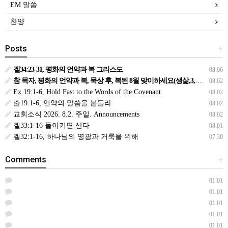
EM 말씀
찬양
Posts
+
겔34:23-31, 평화의 언약과 복 그리스도
08.06
참 목자, 평화의 언약과 복, 묵상 후, 복된 8월 맞이하세요(생삶,3,월) *예수생명 내생명 우리생명!
08.02
Ex.19:1-6, Hold Fast to the Words of the Covenant
08.02
출19:1-6, 언약의 말씀을 붙들라
08.02
교회소식 2026. 8.2. 주일. Announcements
08.02
겔33:1-16 돌이키면 산다
08.01
겔32:1-16, 하나님의 영광과 거룩을 위해
07.30
Comments
+
01.01
01.01
01.01
01.01
01.01