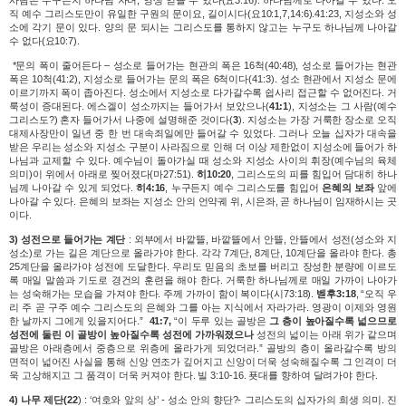
사람은 누구든지 하나님 자녀, 영생 얻을 수 있다(요3:16). 하나님께로 나아갈 수 있다. 오
직 예수 그리스도만이 유일한 구원의 문이요, 길이시다(요10:1,7,14:6).41:23, 지성소와 성
소에 각기 문이 있다. 양의 문 되시는 그리스도를 통하지 않고는 누구도 하나님께 나아갈
수 없다(요10:7).
*
문의 폭이 줄어든다 – 성소로 들어가는 현관의 폭은 16척(40:48), 성소로 들어가는 현관
폭은 10척(41:2), 지성소로 들어가는 문의 폭은 6척이다(41:3). 성소 현관에서 지성소 문에
이르기까지 폭이 좁아진다. 성소에서 지성소로 다가갈수록 쉽사리 접근할 수 없어진다. 거
룩성이 증대된다. 에스겔이 성소까지는 들어가서 보았으나(
41:1
), 지성소는 그 사람(예수
그리스도?) 혼자 들어가서 나중에 설명해준 것이다(
3
). 지성소는 가장 거룩한 장소로 오직
대제사장만이 일년 중 한 번 대속죄일에만 들어갈 수 있었다. 그러나 오늘 십자가 대속을
받은 우리는 성소와 지성소 구분이 사라짐으로 인해 더 이상 제한없이 지성소에 들어가 하
나님과 교제할 수 있다. 예수님이 돌아가실 때 성소와 지성소 사이의 휘장(예수님의 육체
의미)이 위에서 아래로 찢어졌다(마27:51).
히10:20
, 그리스도의 피를 힘입어 담대히 하나
님께 나아갈 수 있게 되었다.
히4:16
, 누구든지 예수 그리스도를 힘입어
은혜의 보좌
앞에
나아갈 수 있다. 은혜의 보좌는 지성소 안의 언약궤 위, 시은좌, 곧 하나님이 임재하시는 곳
이다.
3) 성전으로 들어가는 계단
: 외부에서 바깥뜰, 바깥뜰에서 안뜰, 안뜰에서 성전(성소와 지
성소)로 가는 길은 계단으로 올라가야 한다. 각각 7계단, 8계단, 10계단을 올라야 한다. 총
25계단을 올라가야 성전에 도달한다. 우리도 믿음의 초보를 버리고 장성한 분량에 이르도
록 매일 말씀과 기도로 경건의 훈련을 해야 한다. 거룩한 하나님께로 매일 가까이 나아가
는 성숙해가는 모습을 가져야 한다. 주께 가까이 함이 복이다(시73:18).
벧후3:18
, “오직 우
리 주 곧 구주 예수 그리스도의 은혜와 그를 아는 지식에서 자라가라. 영광이 이제와 영원
한 날까지 그에게 있을지어다.”
41:7,
“
이 두루 있는 골방은
그 층이
높아질수록 넓으므로
성전에 둘린 이 골방이 높아질수록 성전에 가까워졌으나
성전의 넓이는 아래 위가 같으며
골방은 아래층에서 중층으로 위층에 올라가게 되었더라.” 골방의 층이 올라
갈수록 방의
면적이 넓어진 사실을 통해 신앙 연조가 깊어지고 신앙이 더욱 성숙해질수록 그 인격이 더
욱 고상해지고 그 품격이 더욱 커져야 한다. 빌 3:10-16. 푯대를 향하여 달려가야 한다.
4) 나무 제단(22
) : ‘여호와 앞의 상’ - 성소 안의 향단?- 그리스도의 십자가의 희생 의미. 진