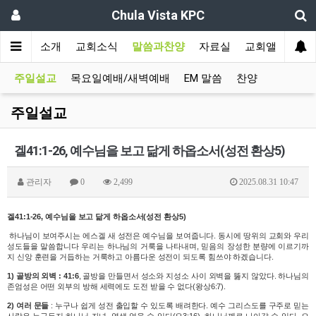
Chula Vista KPC
인
교회소개
교회소식
말씀과찬양
자료실
교회앨범
주일설교
목요일예배/새벽예배
EM 말씀
찬양
주일설교
겔41:1-26, 예수님을 보고 닮게 하옵소서(성전 환상5)
관리자
0
2,499
2025.08.31 10:47
겔41:1-26, 예수님을 보고 닮게 하옵소서(성전 환상5)
하나님이 보여주시는 에스겔 새 성전은 예수님을 보여줍니다. 동시에 땅위의 교회와 우리
성도들을 말씀합니다 우리는 하나님의 거룩을 나타내며, 믿음의 장성한 분량에 이르기까
지 신앙 훈련을 거듭하는 거룩하고 아름다운 성전이 되도록 힘쓰야 하겠습니다.
1) 골방의 외벽 :
41:6
, 골방을 만들면서 성소와 지성소 사이 외벽을 뚫지 않았다. 하나님의
존엄성은 어떤 외부의 방해 세력에도 도전 받을 수 없다(왕상6:7).
2)
여러 문들
: 누구나 쉽게 성전 출입할 수 있도록 배려한다. 예수 그리스도를 구주로 믿는