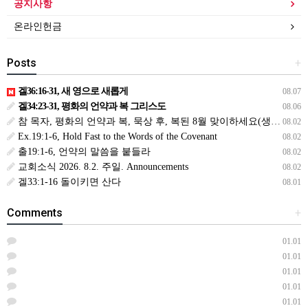
공지사항
온라인헌금
Posts
+
겔36:16-31, 새 영으로 새롭게
08.07
겔34:23-31, 평화의 언약과 복 그리스도
08.06
참 목자, 평화의 언약과 복, 묵상 후, 복된 8월 맞이하세요(생삶,3,월) *예수생명 내생명 우리생명!
08.02
Ex.19:1-6, Hold Fast to the Words of the Covenant
08.02
출19:1-6, 언약의 말씀을 붙들라
08.02
교회소식 2026. 8.2. 주일. Announcements
08.02
겔33:1-16 돌이키면 산다
08.01
Comments
+
01.01
01.01
01.01
01.01
01.01