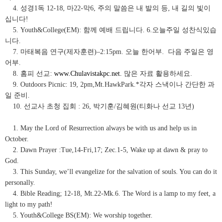
4. 성경1독 12-18, 마22-막6, 주의 말씀은 내 발의 등, 내 길의 빛이
십니다!
5. Youth&College(EM): 함께 예배 드립니다. 6.오늘주일 성찬식있습
니다.
7. 마태복음 연구(제자훈련)–2:15pm. 오늘 한어부. 다음 주일은 영
어부.
8. 홈피 선교:
www.Chulavistakpc.net.
많은 자료 활용하세요.
9. Outdoors Picnic: 19, 2pm,Mt.HawkPark.*각자 스낵이나 간단한 과
일 준비.
10. 선교사 초청 집회 : 26, 박기훈/김혜원(티화나 선교 13년)
1. May the Lord of Resurrection always be with us and help us in
October.
2. Dawn Prayer :Tue,14-Fri,17; Zec.1-5, Wake up at dawn & pray to
God.
3. This Sunday, we’ll evangelize for the salvation of souls. You can do it
personally.
4. Bible Reading; 12-18, Mt.22-Mk.6. The Word is a lamp to my feet, a
light to my path!
5. Youth&College BS(EM): We worship together.