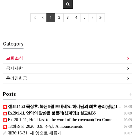
1
2
3
4
5
Category
교회소식
공지사항
온라인헌금
Posts
+
겔38:14-23 묵상후, 복된 8월 보내세요. 하나님의 최후 승리(생삶,11,화) *예수생명 내생명 우리생명!
08.09
Ex.20:1-11, 언약의 말씀을 붙들라(십계명1) 설교&BS
08.09
Ex.20:1-11, Hold fast to the word of the covenant(Ten Commandments 1):Sermon & BS
08.09
교회소식 2026. 8.9. 주일. Announcements
08.09
겔36:16-31, 새 영으로 새롭게
08.07