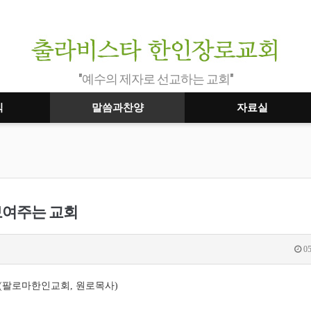
"예수의 제자로 선교하는 교회"
식
말씀과찬양
자료실
 보여주는 교회
05
목사(팔로마한인교회, 원로목사)