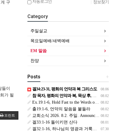
자동로그인
|
정보찾기
게 구
Category
주일설교
목요일예배/새벽예배
EM 말씀
찬양
Posts
+
남들이
겔34:23-31, 평화의 언약과 복 그리스도
08.06
교회가 될
참 목자, 평화의 언약과 복, 묵상 후, 복된 8월 맞이하세요(생삶,3,월) *예수생명 내생명 우리생명!
08.02
Ex.19:1-6, Hold Fast to the Words of the Covenant
08.02
출19:1-6, 언약의 말씀을 붙들라
08.02
교회소식 2026. 8.2. 주일. Announcements
프린트
08.02
겔33:1-16 돌이키면 산다
08.01
겔32:1-16, 하나님의 영광과 거룩을 위해
07.30