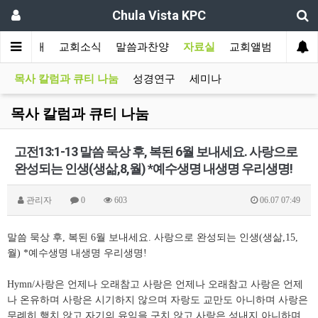
Chula Vista KPC
교회소개
교회소식
말씀과찬양
자료실
교회앨범
목사 칼럼과 큐티 나눔
성경연구
세미나
목사 칼럼과 큐티 나눔
고전13:1-13 말씀 묵상 후, 복된 6월 보내세요. 사랑으로
완성되는 인생(생삶,8,월) *예수생명 내생명 우리생명!
관리자
0
603
06.07 07:49
말씀 묵상 후, 복된 6월 보내세요. 사랑으로 완성되는 인생(생삶,15,
월) *예수생명 내생명 우리생명!
Hymn/사랑은 언제나 오래참고 사랑은 언제나 오래참고 사랑은 언제
나 온유하며 사랑은 시기하지 않으며 자랑도 교만도 아니하며 사랑은
무례히 행치 않고 자기의 유익을 구치 않고 사랑은 성내지 아니하며