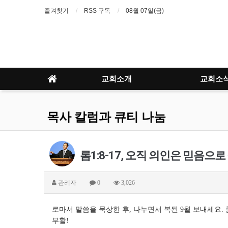
즐겨찾기
RSS 구독
08월 07일(금)
교회소개
교회소
목사 칼럼과 큐티 나눔
롬1:8-17, 오직 의인은 믿음으로
관리자
0
3,026
로마서 말씀을 묵상한 후, 나누면서 복된 9월 보내세요. 롬
부활!