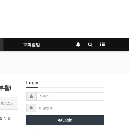
교회앨범
Login
부활!
.02 02:53
부활 우리
Login