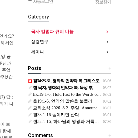
자동로그인
|
정보찾기
Category
목사 칼럼과 큐티 나눔
엇인가요?
성경연구
 위해서입
세미나
신앙 공
 주님과
Posts
+
 주었
 주셨습
겔34:23-31, 평화의 언약과 복 그리스도
08.06
참 목자, 평화의 언약과 복, 묵상 후, 복된 8월 맞이하세요(생삶,3,월) *예수생명 내생명 우리생명!
08.02
Ex.19:1-6, Hold Fast to the Words of the Covenant
08.02
 답 :
출19:1-6, 언약의 말씀을 붙들라
08.02
의가 나
교회소식 2026. 8.2. 주일. Announcements
08.02
겔33:1-16 돌이키면 산다
08.01
겔32:1-16, 하나님의 영광과 거룩을 위해
07.30
어 보
와 함께
Comments
+
 사례를