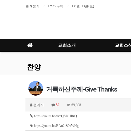
즐겨찾기
RSS 구독
08월 08일(토)
교회소개
교회소
찬양
거룩하신주께-Give Thanks
관리자
50
69,308
https://youtu.be/yvcQMcHlfrQ
https://youtu.be/BAo2iZ9vWHg