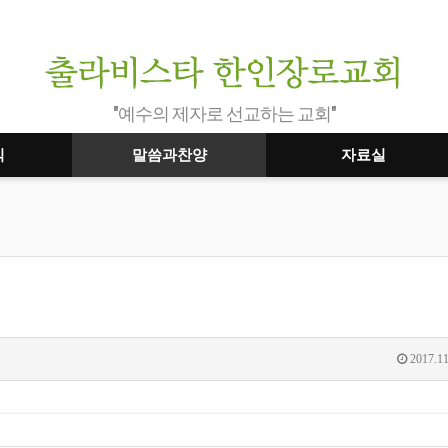
"예수의 제자로 선교하는 교회"
식
말씀과찬양
자료실
2017.11