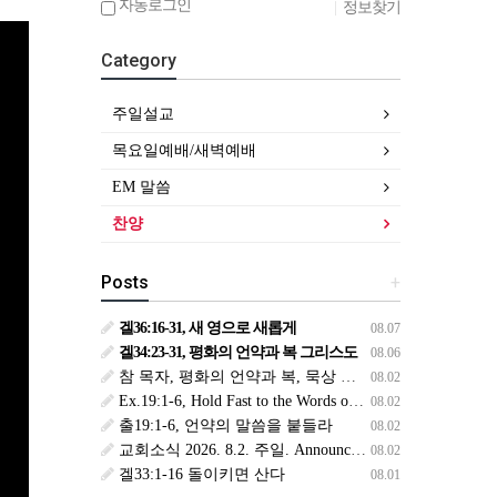
자동로그인
|
정보찾기
Category
주일설교
목요일예배/새벽예배
EM 말씀
찬양
Posts
+
겔36:16-31, 새 영으로 새롭게
08.07
겔34:23-31, 평화의 언약과 복 그리스도
08.06
참 목자, 평화의 언약과 복, 묵상 후, 복된 8월 맞이하세요(생삶,3,월) *예수생명 내생명 우리생명!
08.02
Ex.19:1-6, Hold Fast to the Words of the Covenant
08.02
출19:1-6, 언약의 말씀을 붙들라
08.02
교회소식 2026. 8.2. 주일. Announcements
08.02
겔33:1-16 돌이키면 산다
08.01