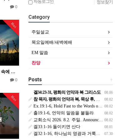
자동로그인
|
정보찾기
0
Category
Hot
주일설교
목요일예배/새벽예배
EM 말씀
찬양
허락하신 새 땅에-마음 속에 근심있는 사람
Posts
+
0
겔34:23-31, 평화의 언약과 복 그리스도
08.06
Hot
참 목자, 평화의 언약과 복, 묵상 후, 복된 8월 맞이하세요(생삶,3,월) *예수생명 내생명 우리생명!
08.02
Ex.19:1-6, Hold Fast to the Words of the Covenant
08.02
출19:1-6, 언약의 말씀을 붙들라
08.02
교회소식 2026. 8.2. 주일. Announcements
08.02
겔33:1-16 돌이키면 산다
08.01
겔32:1-16, 하나님의 영광과 거룩을 위해
07.30