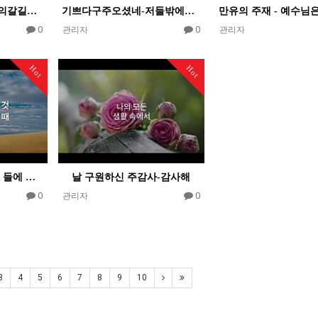
지금까지지내온것-나의갈길다가도록
기쁘다구주오셨네-저들밖에한밤중에
0
0
관리자
관리자
Hot
Hot
감사하는 성도여-넓은 들에 익은 곡식
날 구원하신 주감사-감사해
0
0
관리자
3
4
5
6
7
8
9
10