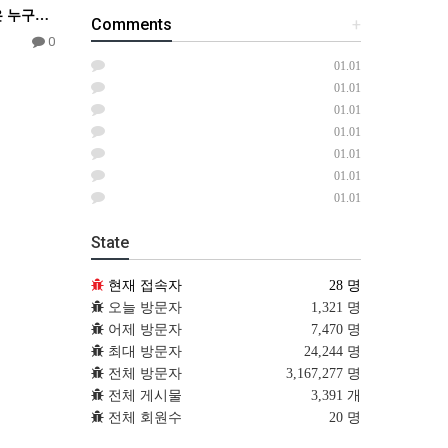
만유의 주재 - 예수님은 누구신가
Comments
+
0
01.01
01.01
01.01
01.01
01.01
01.01
01.01
State
현재 접속자
28 명
오늘 방문자
1,321 명
어제 방문자
7,470 명
최대 방문자
24,244 명
전체 방문자
3,167,277 명
전체 게시물
3,391 개
전체 회원수
20 명