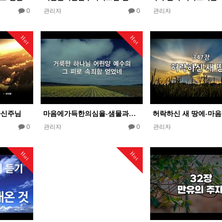
0
0
관리자
관리자
Hot
Hot
하신주님
마음에가득한의심을-샘물과같은보혈은
0
0
관리자
관리자
Hot
Hot