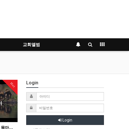
교회앨범
Login
Hot
Login
누구든지 목마르거든 - 목마른 자들아