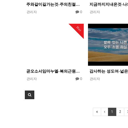
주와같이길가는것-주의친절한팔에안기세
0
관리자
관리자
Hot
곧오소서임마누엘-복의근원강림하사
0
관리자
관리자
1
2