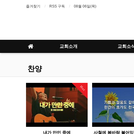
즐겨찾기
RSS 구독
08월 06일(목)
교회소개
교회소
찬양
Hot
내가 만민 중에