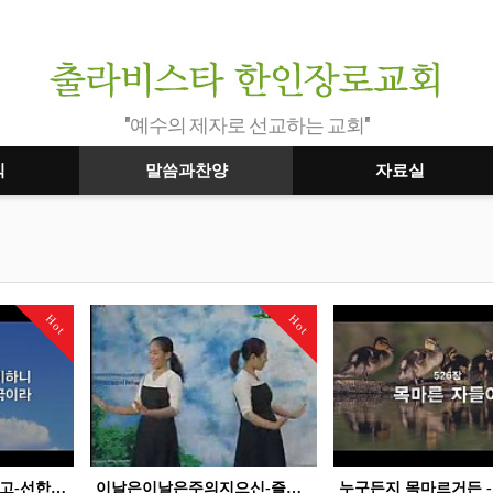
"예수의 제자로 선교하는 교회"
식
말씀과찬양
자료실
Hot
Hot
사철에 봄바람 불어있고-선한 목자 되신 주
이날은이날은주의지으신-즐겁게안식할날