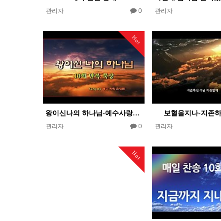
0
관리자
관리자
Hot
왕이신나의 하나님-예수사랑하심을
보혈을지나-지존
0
관리자
관리자
Hot