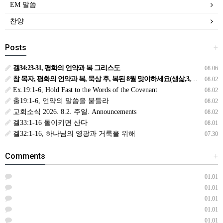
EM 말씀
찬양
Posts
+
겔34:23-31, 평화의 언약과 복 그리스도
08.06
참 목자, 평화의 언약과 복, 묵상 후, 복된 8월 맞이하세요(생삶,3,월) *예수생명 내생명 우리생명!
08.02
Ex.19:1-6, Hold Fast to the Words of the Covenant
08.02
출19:1-6, 언약의 말씀을 붙들라
08.02
교회소식 2026. 8.2. 주일. Announcements
08.02
겔33:1-16 돌이키면 산다
08.01
겔32:1-16, 하나님의 영광과 거룩을 위해
07.30
Comments
+
01.01
01.01
01.01
01.01
01.01