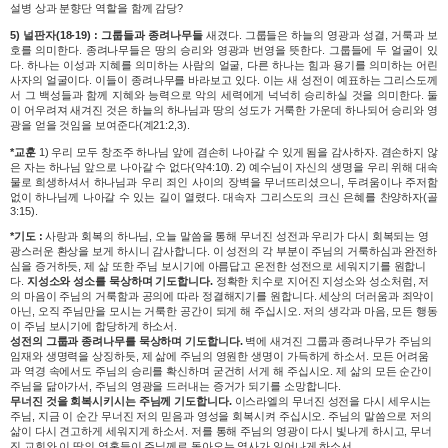
설병 상과 분향단 역할을 함께 감당?
5) 널판자(18-19) : 그룹들과 종려나무들
새겼다. 그룹들은 하늘의 영광과 성결, 거룩과 보
호를 의미한다. 종려나무들은 땅의 승리와 영광과 번영을 뜻한다. 그룹들에 두 얼굴이 있
다. 하나는 이성과 지혜를 의미하는 사람의 얼굴, 다른 하나는 힘과 용기를 의미하는 어린
사자의 얼굴이다. 이들이 종려나무를 바라보고 있다. 이는 새 성전이 예표하는 그리스도께
서 그 백성들과 함께 지혜와 능력으로 악의 세력에게 넉넉히 승리하실 것을 의미한다. 둘
이 어우려져 새겨진 것은 하늘의 하나님과 땅의 성도가 거룩한 가운데 하나되어 승리와 영
광을 얻을 것임을 보여준다(계21:2,3).
*교훈
1) 우리 모두 창조주 하나님 앞에 겸손히 나아갈 수 있게 됨을 감사하자. 겸손하지 않
은 자는 하나님 앞으로 나아갈 수 없다(약4:10). 2) 예수님이 자신의 생명을 우리 위해 대속
물로 희생하셔서 하나님과 우리 죄인 사이의 장벽을 무너뜨리셨으니, 두려움이나 주저함
없이 하나님께 나아갈 수 있는 길이 열렸다. 대속자 그리스도의 크신 은혜를 찬양하자(골
3:15).
*기도 :
사랑과 회복의 하나님, 오늘 말씀을 통해 무너진 성전과 우리가 다시 회복되는 영
광스러운 환상을 보게 하시니 감사합니다. 이 성전의 각 부분이 주님의 거룩하심과 완전하
심을 증거하듯, 제 삶 또한 주님 보시기에 아름답고 온전한 성전으로 세워지기를 원합니
다.
지성소와 성소를 묵상하며 기도합니다.
정확한 치수로 지어진 지성소와 성소처럼, 저
의 마음이 주님의 거룩함과 공의에 따라 정결해지기를 원합니다. 세상의 더러움과 죄악이
아닌, 오직 주님만을 모시는 거룩한 공간이 되게 해 주십시오. 저의 생각과 마음, 모든 행동
이 주님 보시기에 합당하게 하소서.
성전의 그룹과 종려나무를 묵상하며 기도합니다.
벽에 새겨진 그룹과 종려나무가 주님의
임재와 생명력을 상징하듯, 제 삶에 주님의 영원한 생명이 가득하게 하소서. 모든 어려움
과 역경 속에서도 주님의 승리를 확신하며 굳건히 서게 해 주십시오. 제 삶의 모든 순간이
주님을 닮아가서, 주님의 영광을 드러내는 증거가 되기를 소망합니다.
무너진 것을 회복시키시는 주님께 기도합니다.
이스라엘의 무너진 성전을 다시 세우시는
주님, 지금 이 순간 무너진 저의 믿음과 영성을 회복시켜 주십시오. 주님의 말씀으로 저의
삶이 다시 견고하게 세워지게 하소서. 저를 통해 주님의 영광이 다시 빛나게 하시고, 무너
진 교회와 이 땅의 영혼들이 주님께로 돌아오는 역사가 일어나게 하소서.