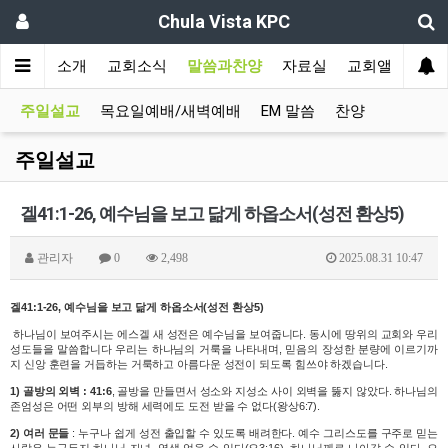
Chula Vista KPC
인
교회소개
교회소식
말씀과찬양
자료실
교회앨범
주일설교
목요일예배/새벽예배
EM 말씀
찬양
주일설교
겔41:1-26, 예수님을 보고 닮게 하옵소서(성전 환상5)
관리자
0
2,498
2025.08.31 10:47
겔41:1-26, 예수님을 보고 닮게 하옵소서(성전 환상5)
하나님이 보여주시는 에스겔 새 성전은 예수님을 보여줍니다. 동시에 땅위의 교회와 우리
성도들을 말씀합니다 우리는 하나님의 거룩을 나타내며, 믿음의 장성한 분량에 이르기까
지 신앙 훈련을 거듭하는 거룩하고 아름다운 성전이 되도록 힘쓰야 하겠습니다.
1) 골방의 외벽 :
41:6
, 골방을 만들면서 성소와 지성소 사이 외벽을 뚫지 않았다. 하나님의
존엄성은 어떤 외부의 방해 세력에도 도전 받을 수 없다(왕상6:7).
2)
여러 문들
: 누구나 쉽게 성전 출입할 수 있도록 배려한다. 예수 그리스도를 구주로 믿는