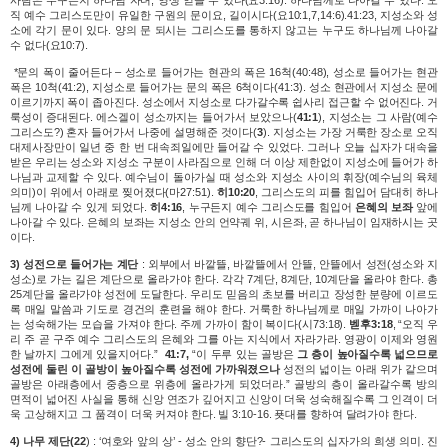
사람은 누구든지 하나님 자녀, 영생 얻을 수 있다(요3:16). 하나님께로 나아갈 수 있다. 오
직 예수 그리스도만이 유일한 구원의 문이요, 길이시다(요10:1,7,14:6).41:23, 지성소와 성
소에 각기 문이 있다. 양의 문 되시는 그리스도를 통하지 않고는 누구도 하나님께 나아갈
수 없다(요10:7).
*
문의 폭이 줄어든다 – 성소로 들어가는 현관의 폭은 16척(40:48), 성소로 들어가는 현관
폭은 10척(41:2), 지성소로 들어가는 문의 폭은 6척이다(41:3). 성소 현관에서 지성소 문에
이르기까지 폭이 좁아진다. 성소에서 지성소로 다가갈수록 쉽사리 접근할 수 없어진다. 거
룩성이 증대된다. 에스겔이 성소까지는 들어가서 보았으나(
41:1
), 지성소는 그 사람(예수
그리스도?) 혼자 들어가서 나중에 설명해준 것이다(
3
). 지성소는 가장 거룩한 장소로 오직
대제사장만이 일년 중 한 번 대속죄일에만 들어갈 수 있었다. 그러나 오늘 십자가 대속을
받은 우리는 성소와 지성소 구분이 사라짐으로 인해 더 이상 제한없이 지성소에 들어가 하
나님과 교제할 수 있다. 예수님이 돌아가실 때 성소와 지성소 사이의 휘장(예수님의 육체
의미)이 위에서 아래로 찢어졌다(마27:51).
히10:20
, 그리스도의 피를 힘입어 담대히 하나
님께 나아갈 수 있게 되었다.
히4:16
, 누구든지 예수 그리스도를 힘입어
은혜의 보좌
앞에
나아갈 수 있다. 은혜의 보좌는 지성소 안의 언약궤 위, 시은좌, 곧 하나님이 임재하시는 곳
이다.
3) 성전으로 들어가는 계단
: 외부에서 바깥뜰, 바깥뜰에서 안뜰, 안뜰에서 성전(성소와 지
성소)로 가는 길은 계단으로 올라가야 한다. 각각 7계단, 8계단, 10계단을 올라야 한다. 총
25계단을 올라가야 성전에 도달한다. 우리도 믿음의 초보를 버리고 장성한 분량에 이르도
록 매일 말씀과 기도로 경건의 훈련을 해야 한다. 거룩한 하나님께로 매일 가까이 나아가
는 성숙해가는 모습을 가져야 한다. 주께 가까이 함이 복이다(시73:18).
벧후3:18
, “오직 우
리 주 곧 구주 예수 그리스도의 은혜와 그를 아는 지식에서 자라가라. 영광이 이제와 영원
한 날까지 그에게 있을지어다.”
41:7,
“
이 두루 있는 골방은
그 층이
높아질수록 넓으므로
성전에 둘린 이 골방이 높아질수록 성전에 가까워졌으나
성전의 넓이는 아래 위가 같으며
골방은 아래층에서 중층으로 위층에 올라가게 되었더라.” 골방의 층이 올라
갈수록 방의
면적이 넓어진 사실을 통해 신앙 연조가 깊어지고 신앙이 더욱 성숙해질수록 그 인격이 더
욱 고상해지고 그 품격이 더욱 커져야 한다. 빌 3:10-16. 푯대를 향하여 달려가야 한다.
4) 나무 제단(22
) : ‘여호와 앞의 상’ - 성소 안의 향단?- 그리스도의 십자가의 희생 의미. 진