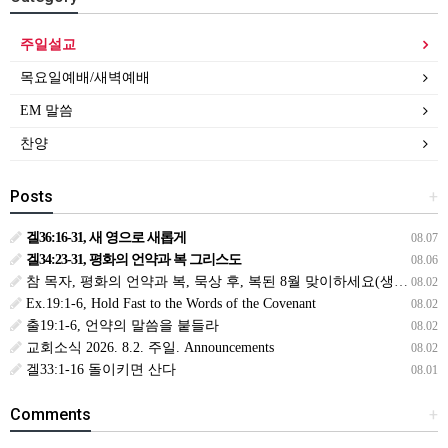
주일설교
목요일예배/새벽예배
EM 말씀
찬양
Posts
+
겔36:16-31, 새 영으로 새롭게
08.07
겔34:23-31, 평화의 언약과 복 그리스도
08.06
참 목자, 평화의 언약과 복, 묵상 후, 복된 8월 맞이하세요(생삶,3,월) *예수생명 내생명 우리생명!
08.02
Ex.19:1-6, Hold Fast to the Words of the Covenant
08.02
출19:1-6, 언약의 말씀을 붙들라
08.02
교회소식 2026. 8.2. 주일. Announcements
08.02
겔33:1-16 돌이키면 산다
08.01
Comments
+