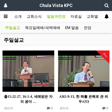
Chula Vista KPC
인
교회소개
교회소식
말씀과찬양
자료실
교회앨범
주일설교
목요일예배/새벽예배
EM 말씀
찬양
주일설교
Hot
출15:22-27, 16:1-4, 세례받은 자
시65:9-13, 한 해를 은혜로 관 씌
의 광야 …
우시다
0
0
관리자
관리자