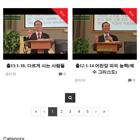
Hot
Hot
출13:1-10, 다르게 사는 사람들
출12:1-14 어린양 피의 능력(예
수 그리스도)
0
관리자
0
관리자
1
2
3
4
5
Category